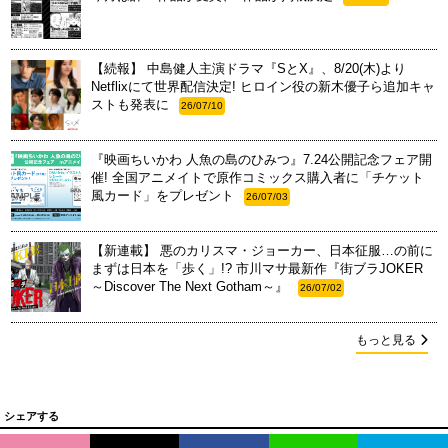
【続報】 中島健人主演ドラマ『SとX』、8/20(木)より
Netflixにて世界配信決定! ヒロイン役の新木優子ら追加キャ
ストも発表に
26/07/10
『映画ちいかわ 人魚の島のひみつ』7.24公開記念フェア開
催! 全国アニメイトで原作コミックス購入者に「チケット
風カード」をプレゼント
26/07/03
【新連載】 悪のカリスマ・ジョーカー、日本征服…の前に
まずは日本を「歩く」!? 市川マサ最新作『街ブラJOKER
～Discover The Next Gotham～』
26/07/02
もっと見る
シェアする