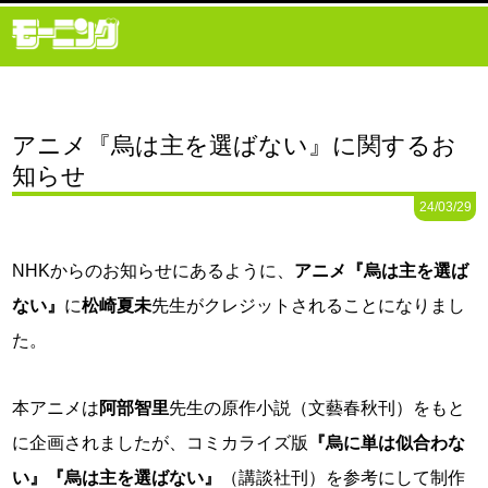
アニメ『烏は主を選ばない』に関するお
知らせ
24/03/29
NHKからのお知らせにあるように、
アニメ『烏は主を選ば
ない』
に
松崎夏未
先生がクレジットされることになりまし
た。
本アニメは
阿部智里
先生の原作小説（文藝春秋刊）をもと
に企画されましたが、コミカライズ版
『烏に単は似合わな
い』
『烏は主を選ばない』
（講談社刊）を参考にして制作