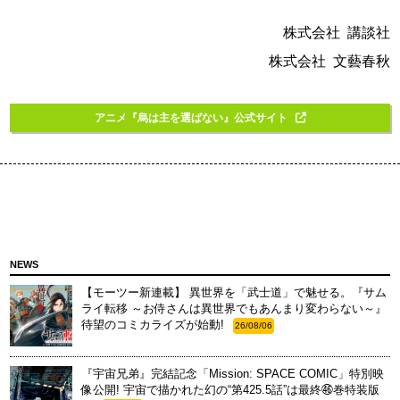
株式会社 講談社
株式会社 文藝春秋
アニメ『烏は主を選ばない』公式サイト
NEWS
【モーツー新連載】 異世界を「武士道」で魅せる。『サム
ライ転移 ～お侍さんは異世界でもあんまり変わらない～』
待望のコミカライズが始動!
26/08/06
『宇宙兄弟』完結記念「Mission: SPACE COMIC」特別映
像公開! 宇宙で描かれた幻の“第425.5話”は最終㊻巻特装版