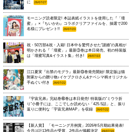
に
26/07/27
モーニング読者限定! 本誌表紙イラストを使用した『「壇
蜜」』×『ちいかわ』コラボクリアファイルを、抽選で200
名様にプレゼント!!
26/07/23
祝・50万部&祝・入籍! 日本中を驚愕させた“謎婚”の真相が
明かされる『「壇蜜」』最新③巻は本日発売。初の特装版
は「壇蜜写真&イラスト集」付き!
26/07/22
江口夏実『出禁のモグラ』最新⑬巻発売開始! 限定版は猫
附家からの贈り物♪イケブクロさん&ナベシマ柄オリジナル
手ぬぐい付き
26/07/22
『宇宙兄弟』完結巻㊻巻は本日発売! 特装版の“ミウラ折
り”小冊子には、ここでしか読めない「425.5話」と、振り
返りに便利な「宇宙兄弟MAP」を収録
26/07/22
【新人賞】 「モーニング月例賞」2026年5月期結果発表!
今月は計13作品が受賞、2作品が掲載決定
26/07/16