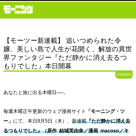
【モーツー新連載】 追いつめられた令
嬢、美しい島で人生が花開く、解放の異世
界ファンタジー『ただ静かに消え去るつ
もりでした』本日開幕
24/09/05
あなたと旅に出る木曜日──。
毎週木曜正午更新のウェブ漫画サイト
「モーニング・ツ
ー」
にて、本日9月5日（木）、
新連載
『ただ静かに消え去
るつもりでした』
（原作 結城芙由奈／漫画 macoso／キ