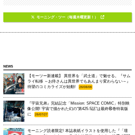
モーニング・ツー（毎週木曜更新！）
NEWS
【モーツー新連載】 異世界を「武士道」で魅せる。『サム
ライ転移 ～お侍さんは異世界でもあんまり変わらない～』
待望のコミカライズが始動!
26/08/06
『宇宙兄弟』完結記念「Mission: SPACE COMIC」特別映
像公開! 宇宙で描かれた幻の“第425.5話”は最終㊻巻特装版
に
26/07/27
モーニング読者限定! 本誌表紙イラストを使用した『「壇