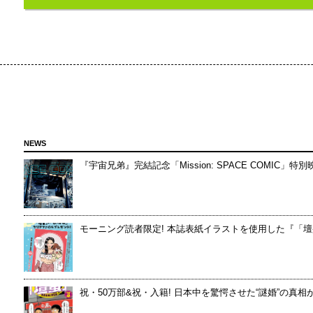
NEWS
『宇宙兄弟』完結記念「Mission: SPACE COMIC」
モーニング読者限定! 本誌表紙イラストを使用した『「壇
祝・50万部&祝・入籍! 日本中を驚愕させた“謎婚”の