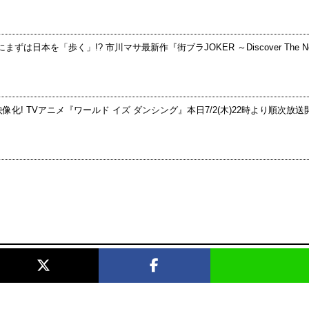
を「歩く」!? 市川マサ最新作『街ブラJOKER ～Discover The Next
! TVアニメ『ワールド イズ ダンシング』本日7/2(木)22時より順次放送