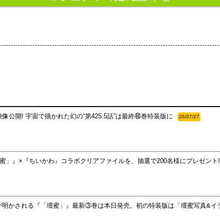
特別映像公開! 宇宙で描かれた幻の“第425.5話”は最終㊻巻特装版に
26/07/27
蜜」』×『ちいかわ』コラボクリアファイルを、抽選で200名様にプレゼント!
真相が明かされる『「壇蜜」』最新③巻は本日発売。初の特装版は「壇蜜写真&イ