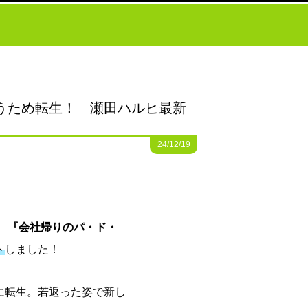
うため転生！ 瀬田ハルヒ最新
24/12/19
、
『会社帰りのパ・ド・
ト
しました！
に転生。若返った姿で新し