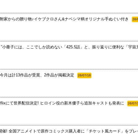
猫附家からの贈り物♪イケブクロさん&ナベシマ柄オリジナル手ぬぐい付き
26/
”小冊子には、ここでしか読めない「425.5話」と、振り返りに便利な「宇宙
 今月は計13作品が受賞、2作品が掲載決定
26/07/16
etflixにて世界配信決定! ヒロイン役の新木優子ら追加キャストも発表に
26/07/
ア開催! 全国アニメイトで原作コミックス購入者に「チケット風カード」をプレ