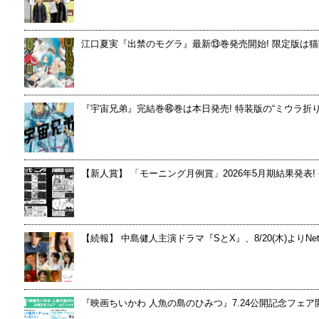
江口夏実『出禁のモグラ』最新⑬巻発売開始! 限定版は
『宇宙兄弟』完結巻㊻巻は本日発売! 特装版の“ミウラ折り
【新人賞】 「モーニング月例賞」2026年5月期結果発表!
【続報】 中島健人主演ドラマ『SとX』、8/20(木)よりN
『映画ちいかわ 人魚の島のひみつ』7.24公開記念フェ