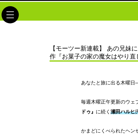
toggle navigation
【モーツー新連載】 あの兄妹
作『お菓子の家の魔女はやり直
あなたと旅に出る木曜日─
毎週木曜正午更新のウェ
ドゥ』
に続く
瀬田ハルヒ
かまどにくべられたヘン