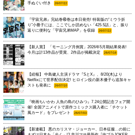
手ぬぐい付き
26/07/22
『宇宙兄弟』完結巻㊻巻は本日発売! 特装版の“ミウラ折
り”小冊子には、ここでしか読めない「425.5話」と、振り
返りに便利な「宇宙兄弟MAP」を収録
26/07/22
【新人賞】 「モーニング月例賞」2026年5月期結果発表!
今月は計13作品が受賞、2作品が掲載決定
26/07/16
【続報】 中島健人主演ドラマ『SとX』、8/20(木)より
Netflixにて世界配信決定! ヒロイン役の新木優子ら追加キャ
ストも発表に
26/07/10
『映画ちいかわ 人魚の島のひみつ』7.24公開記念フェア開
催! 全国アニメイトで原作コミックス購入者に「チケット
風カード」をプレゼント
26/07/03
【新連載】 悪のカリスマ・ジョーカー、日本征服…の前に
まずは日本を「歩く」!? 市川マサ最新作『街ブラJOKER