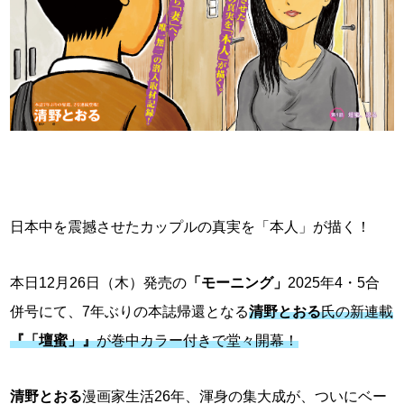
日本中を震撼させたカップルの真実を「本人」が描く！
本日12月26日（木）発売の
「モーニング」
2025年4・5合
併号にて、7年ぶりの本誌帰還となる
清野とおる
氏の新連載
『「壇蜜」』
が巻中カラー付きで堂々開幕！
清野とおる
漫画家生活26年、渾身の集大成が、ついにベー