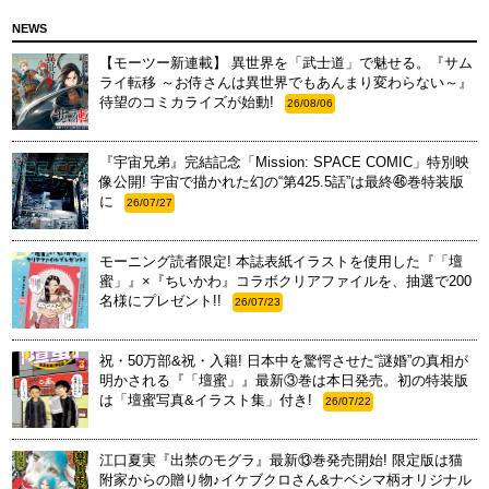
NEWS
【モーツー新連載】 異世界を「武士道」で魅せる。『サム
ライ転移 ～お侍さんは異世界でもあんまり変わらない～』
待望のコミカライズが始動!
26/08/06
『宇宙兄弟』完結記念「Mission: SPACE COMIC」特別映
像公開! 宇宙で描かれた幻の“第425.5話”は最終㊻巻特装版
に
26/07/27
モーニング読者限定! 本誌表紙イラストを使用した『「壇
蜜」』×『ちいかわ』コラボクリアファイルを、抽選で200
名様にプレゼント!!
26/07/23
祝・50万部&祝・入籍! 日本中を驚愕させた“謎婚”の真相が
明かされる『「壇蜜」』最新③巻は本日発売。初の特装版
は「壇蜜写真&イラスト集」付き!
26/07/22
江口夏実『出禁のモグラ』最新⑬巻発売開始! 限定版は猫
附家からの贈り物♪イケブクロさん&ナベシマ柄オリジナル