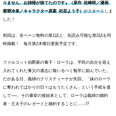
りません、お姉様が捨てたのです』
（原作 佐崎咲／漫画
紫彗冷泉／キャラクター原案 祀花よう子）
がスタート
しま
した！
初回は、全ページ無料の第1話と、先読み可能な第2話を同
時掲載！ 毎月第2木曜日更新予定です。
ファルコット伯爵家の養子・ローラは、平民の自分を迎え
入れてくれた養父の遺志に報いるべく勉学に励んでいた。
だがある日、義姉のクリスティーナが失踪。「妹のローラ
に奪われてばかりの日々はもうたくさん」という手紙を遺
して──。その暴挙の後始末として、ローラは義姉の婚約
者・王太子のレガートと婚約することに……!?