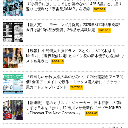
り”小冊子には、ここでしか読めない「425.5話」と、振り
返りに便利な「宇宙兄弟MAP」を収録
26/07/22
【新人賞】 「モーニング月例賞」2026年5月期結果発表!
今月は計13作品が受賞、2作品が掲載決定
26/07/16
【続報】 中島健人主演ドラマ『SとX』、8/20(木)より
Netflixにて世界配信決定! ヒロイン役の新木優子ら追加キャ
ストも発表に
26/07/10
『映画ちいかわ 人魚の島のひみつ』7.24公開記念フェア開
催! 全国アニメイトで原作コミックス購入者に「チケット
風カード」をプレゼント
26/07/03
【新連載】 悪のカリスマ・ジョーカー、日本征服…の前に
まずは日本を「歩く」!? 市川マサ最新作『街ブラJOKER
～Discover The Next Gotham～』
26/07/02