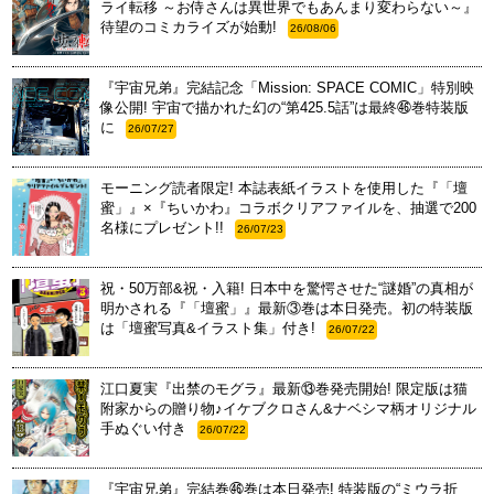
ライ転移 ～お侍さんは異世界でもあんまり変わらない～』
待望のコミカライズが始動!
26/08/06
『宇宙兄弟』完結記念「Mission: SPACE COMIC」特別映
像公開! 宇宙で描かれた幻の“第425.5話”は最終㊻巻特装版
に
26/07/27
モーニング読者限定! 本誌表紙イラストを使用した『「壇
蜜」』×『ちいかわ』コラボクリアファイルを、抽選で200
名様にプレゼント!!
26/07/23
祝・50万部&祝・入籍! 日本中を驚愕させた“謎婚”の真相が
明かされる『「壇蜜」』最新③巻は本日発売。初の特装版
は「壇蜜写真&イラスト集」付き!
26/07/22
江口夏実『出禁のモグラ』最新⑬巻発売開始! 限定版は猫
附家からの贈り物♪イケブクロさん&ナベシマ柄オリジナル
手ぬぐい付き
26/07/22
『宇宙兄弟』完結巻㊻巻は本日発売! 特装版の“ミウラ折