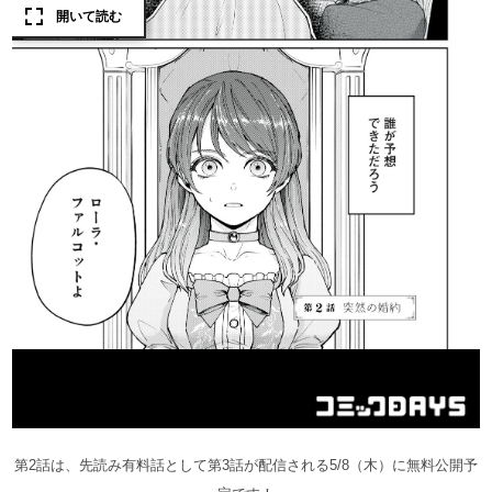
第2話は、先読み有料話として第3話が配信される5/8（木）に無料公開予