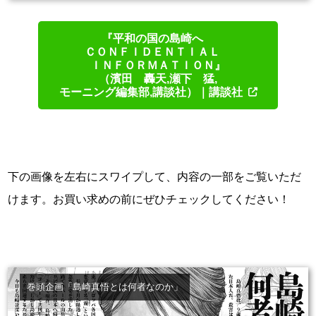
『平和の国の島崎へ
ＣＯＮＦＩＤＥＮＴＩＡＬ
ＩＮＦＯＲＭＡＴＩＯＮ』
（濱田 轟天,瀬下 猛,
モーニング編集部,講談社）
｜講談社
下の画像を左右にスワイプして、内容の一部をご覧いただ
けます。お買い求めの前にぜひチェックしてください！
巻頭企画「島崎真悟とは何者なのか」