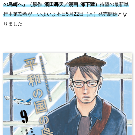
の島崎へ』
（原作 濱田轟天／漫画 瀬下猛）
待望の最新単
行本第⑨巻が、いよいよ本日5月22日（木）発売開始
とな
りました！