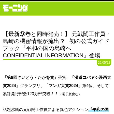
【最新⑨巻と同時発売！】 元戦闘工作員・
島崎の機密情報が流出!? 初の公式ガイド
ブック『平和の国の島崎へ
CONFIDENTIAL INFORMATION』登場
25/05/22
「第8回さいとう・たかを賞」
受賞、
「漫道コバヤシ漫画大
賞2024」
グランプリ、
「マンガ大賞2024」
第4位、そして
累計発行部数120万部突破！！
（電子版含む）
話題沸騰の元戦闘工作員による異色アクション
『平和の国