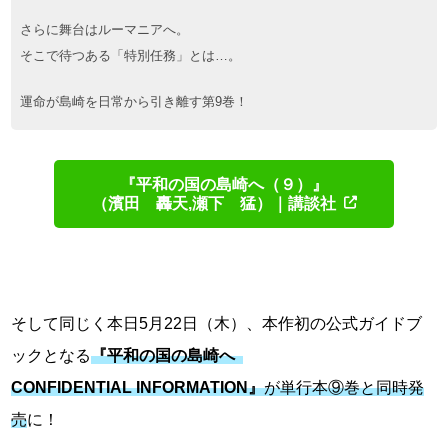
さらに舞台はルーマニアへ。
そこで待つある「特別任務」とは…。
運命が島崎を日常から引き離す第9巻！
『平和の国の島崎へ（９）』
（濱田 轟天,瀬下 猛）
｜講談社
そして同じく本日5月22日（木）、本作初の公式ガイドブ
ックとなる
『平和の国の島崎へ
CONFIDENTIAL INFORMATION』
が単行本⑨巻と同時発
売
に！