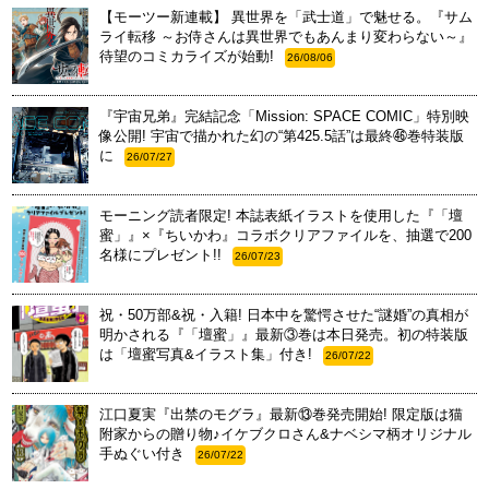
【モーツー新連載】 異世界を「武士道」で魅せる。『サム
ライ転移 ～お侍さんは異世界でもあんまり変わらない～』
待望のコミカライズが始動!
26/08/06
『宇宙兄弟』完結記念「Mission: SPACE COMIC」特別映
像公開! 宇宙で描かれた幻の“第425.5話”は最終㊻巻特装版
に
26/07/27
モーニング読者限定! 本誌表紙イラストを使用した『「壇
蜜」』×『ちいかわ』コラボクリアファイルを、抽選で200
名様にプレゼント!!
26/07/23
祝・50万部&祝・入籍! 日本中を驚愕させた“謎婚”の真相が
明かされる『「壇蜜」』最新③巻は本日発売。初の特装版
は「壇蜜写真&イラスト集」付き!
26/07/22
江口夏実『出禁のモグラ』最新⑬巻発売開始! 限定版は猫
附家からの贈り物♪イケブクロさん&ナベシマ柄オリジナル
手ぬぐい付き
26/07/22