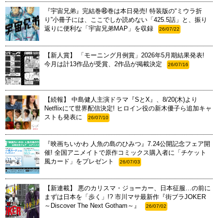
『宇宙兄弟』完結巻㊻巻は本日発売! 特装版の“ミウラ折
り”小冊子には、ここでしか読めない「425.5話」と、振り
返りに便利な「宇宙兄弟MAP」を収録
26/07/22
【新人賞】 「モーニング月例賞」2026年5月期結果発表!
今月は計13作品が受賞、2作品が掲載決定
26/07/16
【続報】 中島健人主演ドラマ『SとX』、8/20(木)より
Netflixにて世界配信決定! ヒロイン役の新木優子ら追加キャ
ストも発表に
26/07/10
『映画ちいかわ 人魚の島のひみつ』7.24公開記念フェア開
催! 全国アニメイトで原作コミックス購入者に「チケット
風カード」をプレゼント
26/07/03
【新連載】 悪のカリスマ・ジョーカー、日本征服…の前に
まずは日本を「歩く」!? 市川マサ最新作『街ブラJOKER
～Discover The Next Gotham～』
26/07/02