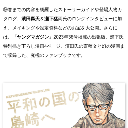
⑨巻までの内容を網羅したストーリーガイドや登場人物カ
タログ、
濱田轟天
＆
瀬下猛
両氏のロングインタビューに加
え、メイキングや設定資料などのお宝を大公開。さらに
は、
「ヤングマガジン」
2023年38号掲載の出張版、瀬下氏
特別描き下ろし漫画4ページ、濱田氏の寄稿文と幻の漫画ま
で収録した、究極のファンブックです。