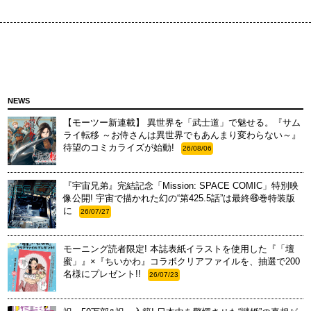
NEWS
【モーツー新連載】 異世界を「武士道」で魅せる。『サム
ライ転移 ～お侍さんは異世界でもあんまり変わらない～』
待望のコミカライズが始動!
26/08/06
『宇宙兄弟』完結記念「Mission: SPACE COMIC」特別映
像公開! 宇宙で描かれた幻の“第425.5話”は最終㊻巻特装版
に
26/07/27
モーニング読者限定! 本誌表紙イラストを使用した『「壇
蜜」』×『ちいかわ』コラボクリアファイルを、抽選で200
名様にプレゼント!!
26/07/23