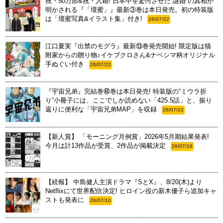
祝・50万部&祝・入籍! 日本中を驚愕させた“謎婚”の真相が
明かされる『「壇蜜」』最新③巻は本日発売。初の特装版
は「壇蜜写真&イラスト集」付き!
26/07/22
江口夏実『出禁のモグラ』最新⑬巻発売開始! 限定版は猫
附家からの贈り物♪イケブクロさん&ナベシマ柄オリジナル
手ぬぐい付き
26/07/22
『宇宙兄弟』完結巻㊻巻は本日発売! 特装版の“ミウラ折
り”小冊子には、ここでしか読めない「425.5話」と、振り
返りに便利な「宇宙兄弟MAP」を収録
26/07/22
【新人賞】 「モーニング月例賞」2026年5月期結果発表!
今月は計13作品が受賞、2作品が掲載決定
26/07/16
【続報】 中島健人主演ドラマ『SとX』、8/20(木)より
Netflixにて世界配信決定! ヒロイン役の新木優子ら追加キャ
ストも発表に
26/07/10