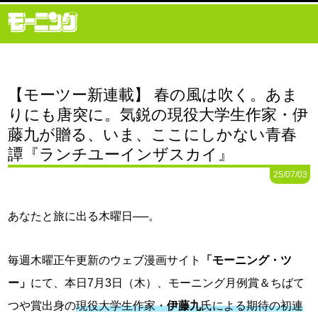
【モーツー新連載】 春の風は吹く。あま
りにも唐突に。気鋭の現役大学生作家・伊
藤九が贈る、いま、ここにしかない青春
譚『ランチユーインザスカイ』
25/07/03
あなたと旅に出る木曜日──。
毎週木曜正午更新のウェブ漫画サイト
「モーニング・ツ
ー」
にて、本日7月3日（木）、モーニング月例賞＆ちばて
つや賞出身の
現役大学生作家・
伊藤九
氏による期待の初連