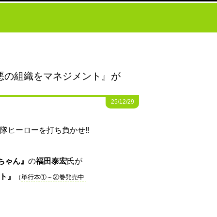
 悪の組織をマネジメント』が
25/12/29
つ戦隊ヒーローを打ち負かせ!!
ちゃん』
の
福田泰宏
氏が
ント』
（
単行本①～②巻発売中