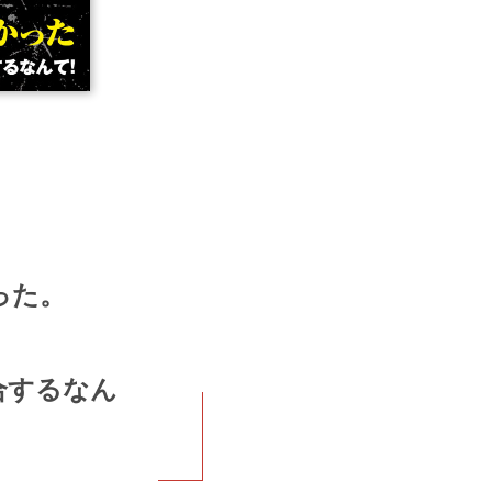
った。
合するなん