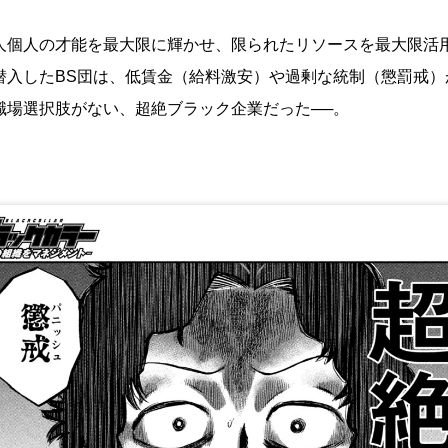
人個人の才能を最大限に輝かせ、限られたリソースを最大限活
潜入したBS団は、低賃金（給料激安）や過剰な統制（懲罰戒）
職場選択肢がない、超絶ブラック企業だった──。