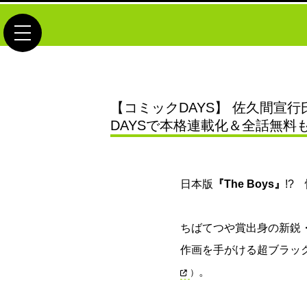
toggle navigation
【コミックDAYS】 佐久間宣
DAYSで本格連載化＆全話無料
日本版
『The Boys』
!?
ちばてつや賞出身の新鋭
作画を手がける超ブラッ
。
）