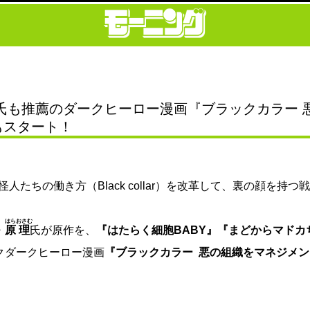
行氏も推薦のダークヒーロー漫画『ブラックカラー
もスタート！
 怪人たちの働き方（Black collar）を改革して、裏の顔を持
はら
おさむ
・
原
理
氏が原作を、
『はたらく細胞BABY』
『まどからマドカ
クダークヒーロー漫画
『ブラックカラー 悪の組織をマネジメ