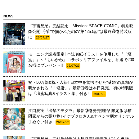
NEWS
『宇宙兄弟』完結記念「Mission: SPACE COMIC」特別映
像公開! 宇宙で描かれた幻の“第425.5話”は最終㊻巻特装版
に
26/07/27
モーニング読者限定! 本誌表紙イラストを使用した『「壇
蜜」』×『ちいかわ』コラボクリアファイルを、抽選で200
名様にプレゼント!!
26/07/23
祝・50万部&祝・入籍! 日本中を驚愕させた“謎婚”の真相が
明かされる『「壇蜜」』最新③巻は本日発売。初の特装版
は「壇蜜写真&イラスト集」付き!
26/07/22
江口夏実『出禁のモグラ』最新⑬巻発売開始! 限定版は猫
附家からの贈り物♪イケブクロさん&ナベシマ柄オリジナル
手ぬぐい付き
26/07/22
『宇宙兄弟』完結巻㊻巻は本日発売! 特装版の“ミウラ折