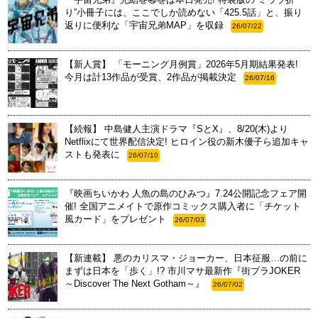
り”小冊子には、ここでしか読めない「425.5話」と、振り
返りに便利な「宇宙兄弟MAP」を収録
26/07/22
【新人賞】 「モーニング月例賞」2026年5月期結果発表!
今月は計13作品が受賞、2作品が掲載決定
26/07/16
【続報】 中島健人主演ドラマ『SとX』、8/20(木)より
Netflixにて世界配信決定! ヒロイン役の新木優子ら追加キャ
ストも発表に
26/07/10
『映画ちいかわ 人魚の島のひみつ』7.24公開記念フェア開
催! 全国アニメイトで原作コミックス購入者に「チケット
風カード」をプレゼント
26/07/03
【新連載】 悪のカリスマ・ジョーカー、日本征服…の前に
まずは日本を「歩く」!? 市川マサ最新作『街ブラJOKER
～Discover The Next Gotham～』
26/07/02